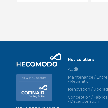
Nos solutions
Audit
Maintenance / Entre
/ Réparation
Rénovation / Upgra
Conception / Fabrica
/ Décarbonation