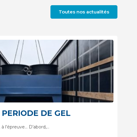
Toutes nos actualités
 PERIODE DE GEL
à l’épreuve… D’abord,…
I