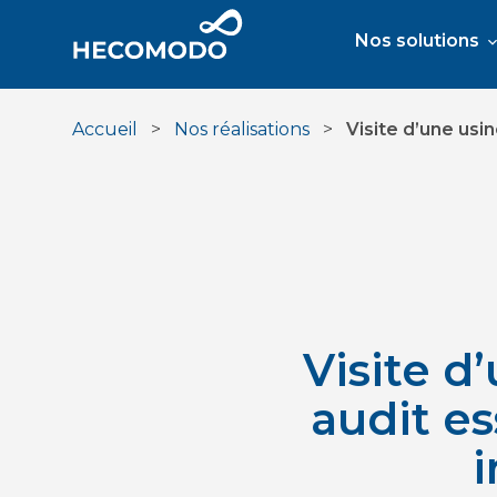
Aller
au
Nos solutions
contenu
Accueil
>
Nos réalisations
>
Visite d’une usin
Visite d
audit es
i