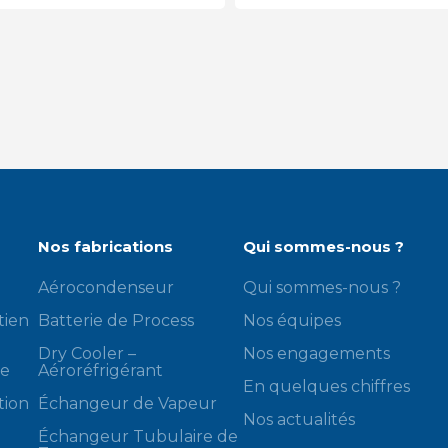
Nos fabrications
Qui sommes-nous ?
Aérocondenseur
Qui sommes-nous ?
tien
Batterie de Process
Nos équipes
Dry Cooler –
Nos engagements
de
Aéroréfrigérant
En quelques chiffres
tion
Échangeur de Vapeur
Nos actualités
Échangeur Tubulaire de