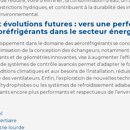
 de réduire, voire d’éliminer, la consommation d’eau, un
strictions hydriques, et contribuent à la durabilité des 
 environnemental.
t évolutions futures : vers une pe
oréfrigérants dans le secteur éner
loppement dans le domaine des aéroréfrigérants se conc
ptimisation de la conception des échangeurs, notamment gr
ts et de géométries innovantes, vise à augmenter l’effi
n de systèmes de contrôle avancés permet d’adapter le
itions climatiques et aux besoins de l’installation, réduisa
es ventilateurs. Enfin, l’exploration de nouvelles tech
hydrophobes ou les systèmes de refroidissement adiabat
gérants encore plus performants et respectueux de l’env
el
ertiaire
trie lourde