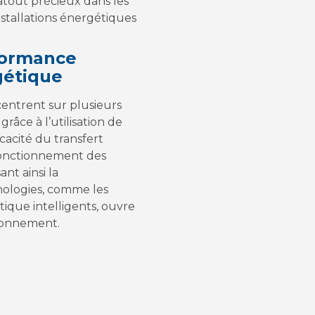
 atout précieux dans les
installations énergétiques
rformance
gétique
entrent sur plusieurs
âce à l’utilisation de
cacité du transfert
 fonctionnement des
nt ainsi la
nologies, comme les
ique intelligents, ouvre
ironnement.