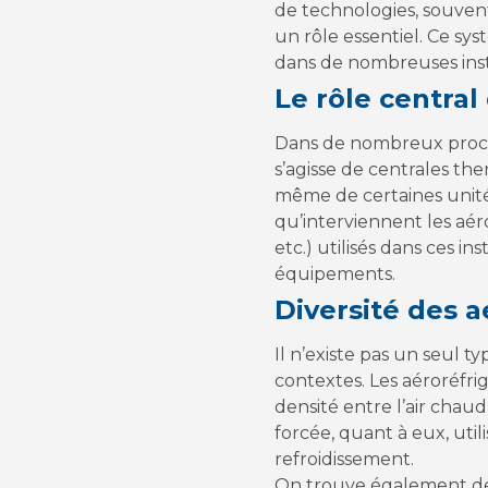
de technologies, souven
un rôle essentiel. Ce sys
dans de nombreuses inst
Le rôle central
Dans de nombreux procéd
s’agisse de centrales th
même de certaines unités
qu’interviennent les aéro
etc.) utilisés dans ces i
équipements.
Diversité des a
Il n’existe pas un seul t
contextes. Les aéroréfrig
densité entre l’air chaud
forcée, quant à eux, util
refroidissement.
On trouve également des