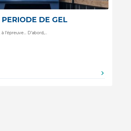
 PERIODE DE GEL
à l’épreuve… D’abord,…
I
L