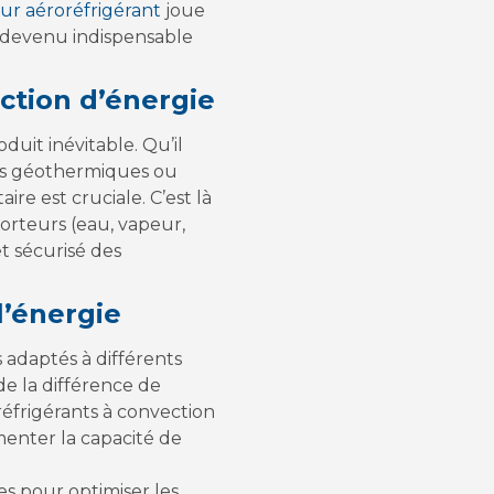
ur aéroréfrigérant
joue
st devenu indispensable
uction d’énergie
uit inévitable. Qu’il
ions géothermiques ou
re est cruciale. C’est là
porteurs (eau, vapeur,
et sécurisé des
l’énergie
s adaptés à différents
de la différence de
oréfrigérants à convection
gmenter la capacité de
s pour optimiser les