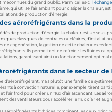
t méconnues du grand public. Parmi celles-ci,
l’échange
tème, qui utilise l’air ambiant pour dissiper la chaleur, e
allations de production d’énergie.
 des aéroréfrigérants dans la prod
és de production d’énergie, la chaleur est un sous-prod
ermiques classiques, de centrales nucléaires, d’installat
 de cogénération, la gestion de cette chaleur excédentai
réfrigérants. Ils permettent de refroidir les fluides calo
nstallations, garantissant ainsi un fonctionnement optimal 
éroréfrigérants dans le secteur de 
ype d’aéroréfrigérant, mais plutôt une famille de système
érants à convection naturelle, par exemple, tirent parti 
 et l’air froid pour créer un flux d’air ascendant. Les aér
isent des ventilateurs pour accélérer le flux d’air et au
 aéroréfrigérants hybrides, combinant les deux principe