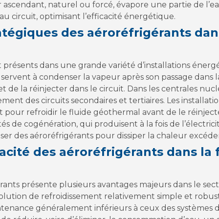
ir ascendant, naturel ou forcé, évapore une partie de l’eau
au circuit, optimisant l’efficacité énergétique.
ratégiques des aéroréfrigérants dan
t présents dans une grande variété d’installations énergé
s servent à condenser la vapeur après son passage dans 
t de la réinjecter dans le circuit. Dans les centrales nuclé
sement des circuits secondaires et tertiaires. Les installa
nt pour refroidir le fluide géothermal avant de le réinject
és de cogénération, qui produisent à la fois de l’électrici
er des aéroréfrigérants pour dissiper la chaleur excéden
acité des aéroréfrigérants dans la 
igérants présente plusieurs avantages majeurs dans le sec
 solution de refroidissement relativement simple et robus
intenance généralement inférieurs à ceux des systèmes d