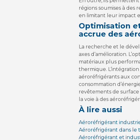
En outre, ils permettent
régions soumises à des re
en limitant leur impact
Optimisation e
accrue des aér
La recherche et le déve
axes d’amélioration. L’o
matériaux plus performan
thermique. L’intégratio
aéroréfrigérants aux cond
consommation d’énergie d
revêtements de surface 
la voie à des aéroréfri
À lire aussi
Aéroréfrigérant industri
Aéroréfrigérant dans le t
Aéroréfrigérant et indus