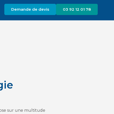
Demande de devis
03 92 12 01 78
gie
epose sur une multitude