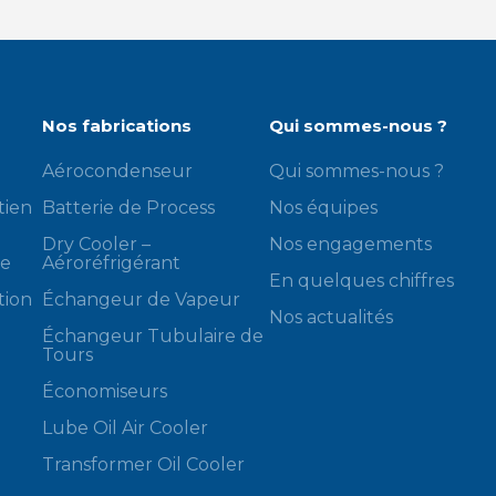
Nos fabrications
Qui sommes-nous ?
Aérocondenseur
Qui sommes-nous ?
tien
Batterie de Process
Nos équipes
Dry Cooler –
Nos engagements
de
Aéroréfrigérant
En quelques chiffres
tion
Échangeur de Vapeur
Nos actualités
Échangeur Tubulaire de
Tours
Économiseurs
Lube Oil Air Cooler
Transformer Oil Cooler