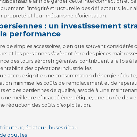
dispensable afin de garder cette interconnection et cette 
diquement l’intégrité structurelle des déflecteurs, leur 
eur propreté et leur mécanisme d’orientation.
 persiennes : un investissement st
t la performance
être de simples accessoires, bien que souvent considér
urs et les persiennes s’avèrent être des pièces maîtresse
nce des tours aéroréfrigérantes, contribuant à la fois à l
entabilité des opérations industrielles.
que accrue signifie une consommation d’énergie réduite
llation minimise les coûts de remplacement et de réparati
eurs et des persiennes de qualité, associé à une mainten
r une meilleure efficacité énergétique, une durée de vi
, une réduction des coûts d’exploitation.
stributeur, éclateur, buses d’eau
 de gouttes