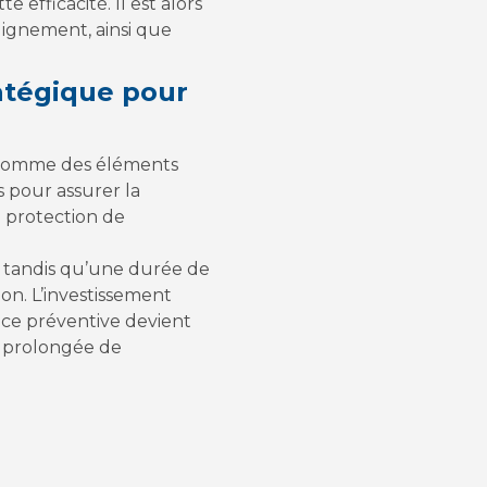
efficacité. Il est alors
alignement, ainsi que
ratégique pour
és comme des éléments
s pour assurer la
a protection de
, tandis qu’une durée de
on. L’investissement
ance préventive devient
e prolongée de