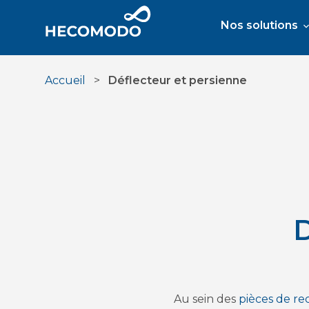
Aller
au
Nos solutions
contenu
Accueil
>
Déflecteur et persienne
D
Au sein des
pièces de re