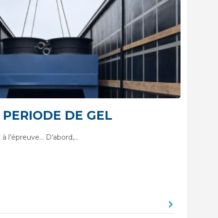
 PERIODE DE GEL
à l’épreuve… D’abord,…
I
L