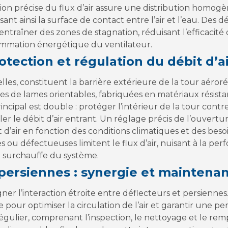
ion précise du flux d’air assure une distribution homog
ant ainsi la surface de contact entre l’air et l’eau. De
ntraîner des zones de stagnation, réduisant l’efficacit
mmation énergétique du ventilateur.
otection et régulation du débit d’a
lles, constituent la barrière extérieure de la tour aéroré
s de lames orientables, fabriquées en matériaux résista
ncipal est double : protéger l’intérieur de la tour contre 
ler le débit d’air entrant. Un réglage précis de l’ouvert
 d’air en fonction des conditions climatiques et des beso
 ou défectueuses limitent le flux d’air, nuisant à la p
surchauffe du système.
 persiennes : synergie et maintena
igner l’interaction étroite entre déflecteurs et persienn
 pour optimiser la circulation de l’air et garantir une
égulier, comprenant l’inspection, le nettoyage et le re