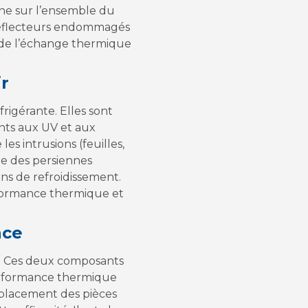
ène sur l’ensemble du
s déflecteurs endommagés
é de l’échange thermique
ir
frigérante. Elles sont
nts aux UV et aux
les intrusions (feuilles,
ure des persiennes
ins de refroidissement.
erformance thermique et
nce
es. Ces deux composants
 performance thermique
mplacement des pièces