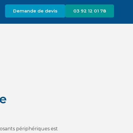
Demande de devis
03 92 12 01 78
ne
posants périphériques est